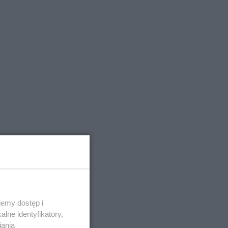
emy dostęp i
lne identyfikatory,
iania