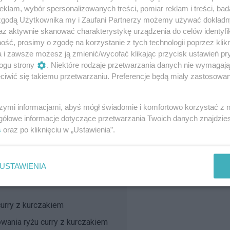
 minut
klam, wybór spersonalizowanych treści, pomiar reklam i treści, bad
bardzo łatwy
 zgodą Użytkownika my i Zaufani Partnerzy możemy używać dokład
az aktywnie skanować charakterystykę urządzenia do celów identyfi
ywood"
ść, prosimy o zgodę na korzystanie z tych technologii poprzez klikn
zaka w sosie curry "Bollywood"
a i zawsze możesz ją zmienić/wycofać klikając przycisk ustawień pr
ogu strony
. Niektóre rodzaje przetwarzania danych nie wymagaj
wania kurczaka w sosie curry
iwić się takiemu przetwarzaniu. Preferencje będą miały zastosowanie
 sosie curry "Bollywood"
szymi informacjami, abyś mógł świadomie i komfortowo korzystać z
zaka w sosie curry "Bollywood"
gółowe informacje dotyczące przetwarzania Twoich danych znajdzi
s
oraz po kliknięciu w „Ustawienia”.
 minut
bardzo łatwy
USTAWIENIA
curry z kurczakiem
wania ryżu curry z kurczakiem