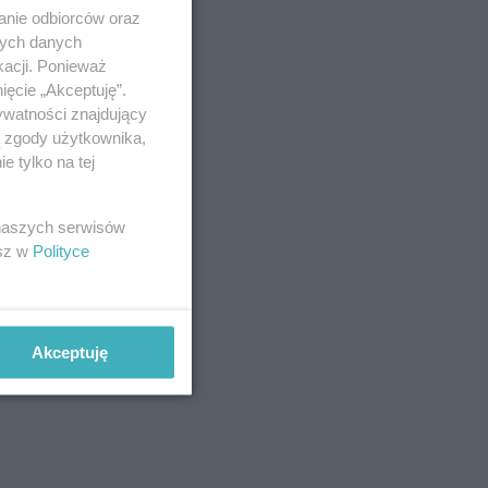
anie odbiorców oraz
nych danych
kacji. Ponieważ
ięcie „Akceptuję”.
ywatności znajdujący
ą zgody użytkownika,
 tylko na tej
 naszych serwisów
esz w
Polityce
Akceptuję