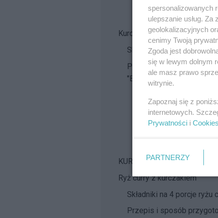
Czas przygotowania: 60
spersonalizowanych re
Poziom trudności: 1/4, 
ulepszanie usług. Za
geolokalizacyjnych or
Kurczak w sosie curry "Boll
cenimy Twoją prywatno
Składniki na 4 porcje kurc
Zgoda jest dobrowoln
się w lewym dolnym r
Przepis i sposób przygoto
ale masz prawo sprzec
"Bollywood"
witrynie.
Kaloryczność kurczaka w
Zapoznaj się z poniż
Wartości odżywcze kurc
internetowych. Szcze
Prywatności
i
Cookie
Czas przygotowania: 60
Poziom trudności: 1/4, 
PARTNERZY
KURCZAK CURRY Z RYŻEM
Ryż curry z kurczakiem
Składniki na 4 porcje ryżu 
Przepis i sposób przygoto