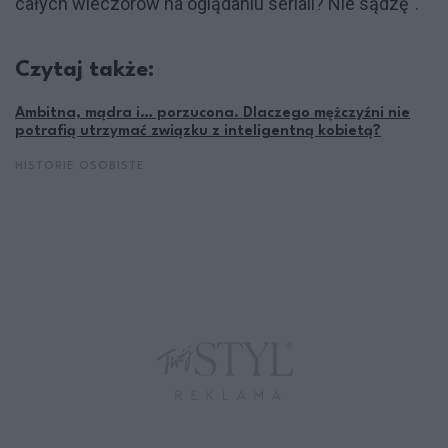
całych wieczorów na oglądaniu seriali? Nie sądzę".
Czytaj także:
Ambitna, mądra i… porzucona. Dlaczego mężczyźni nie
potrafią utrzymać związku z inteligentną kobietą?
HISTORIE OSOBISTE