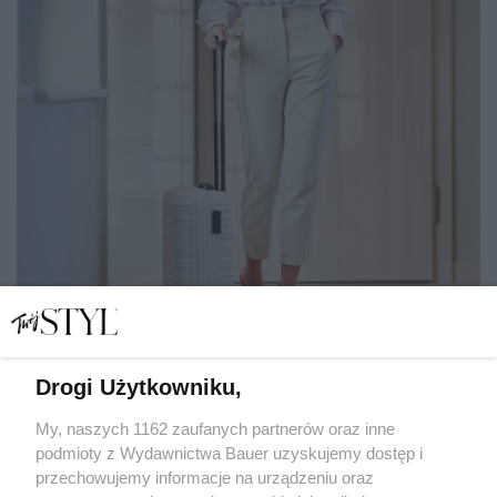
Drogi Użytkowniku,
"Przyjaciółka rodziny zaprosiła mnie do Szwajcarii.
Okazało się, że jej gościnność nie jest bezinteresowna"
My, naszych 1162 zaufanych partnerów oraz inne
podmioty z Wydawnictwa Bauer uzyskujemy dostęp i
przechowujemy informacje na urządzeniu oraz
SPISAŁA: JOANNA ŁUKOWSKA