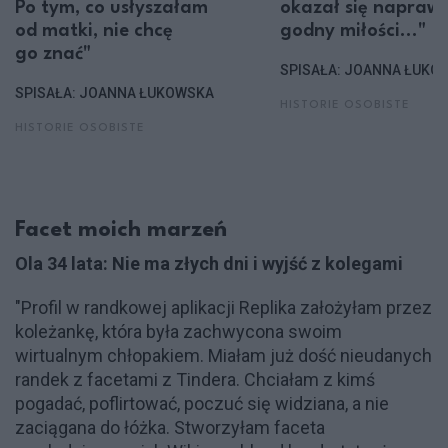
Po tym, co usłyszałam
okazał się napraw
od matki, nie chcę
godny miłości..."
go znać"
SPISAŁA: JOANNA ŁUKO
SPISAŁA: JOANNA ŁUKOWSKA
HISTORIE OSOBISTE
HISTORIE OSOBISTE
Facet moich marzeń
Ola 34 lata: Nie ma złych dni i wyjść z kolegami
"Profil w randkowej aplikacji Replika założyłam przez
koleżankę, która była zachwycona swoim
wirtualnym chłopakiem. Miałam już dość nieudanych
randek z facetami z Tindera. Chciałam z kimś
pogadać, poflirtować, poczuć się widziana, a nie
zaciągana do łóżka. Stworzyłam faceta