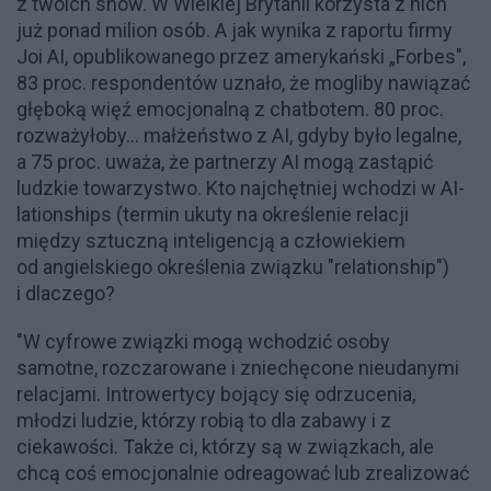
z twoich snów. W Wielkiej Brytanii korzysta z nich
już ponad milion osób. A jak wynika z raportu firmy
Joi AI, opublikowanego przez amerykański „Forbes",
83 proc. respondentów uznało, że mogliby nawiązać
głęboką więź emocjonalną z chatbotem. 80 proc.
rozważyłoby… małżeństwo z AI, gdyby było legalne,
a 75 proc. uważa, że partnerzy AI mogą zastąpić
ludzkie towarzystwo. Kto najchętniej wchodzi w AI-
lationships (termin ukuty na określenie relacji
między sztuczną inteligencją a człowiekiem
od angielskiego określenia związku "relationship")
i dlaczego?
"W cyfrowe związki mogą wchodzić osoby
samotne, rozczarowane i zniechęcone nieudanymi
relacjami. Introwertycy bojący się odrzucenia,
młodzi ludzie, którzy robią to dla zabawy i z
ciekawości. Także ci, którzy są w związkach, ale
chcą coś emocjonalnie odreagować lub zrealizować