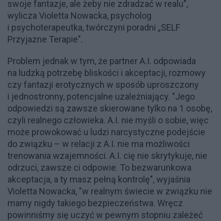
swoje fantazje, ale żeby nie zdradzać w realu",
wylicza Violetta Nowacka, psycholog
i psychoterapeutka, twórczyni poradni „SELF
Przyjazne Terapie".
Problem jednak w tym, że partner A.I. odpowiada
na ludzką potrzebę bliskości i akceptacji, rozmowy
czy fantazji erotycznych w sposób uproszczony
i jednostronny, potencjalne uzależniający. "Jego
odpowiedzi są zawsze skierowane tylko na 1 osobę,
czyli realnego człowieka. A.I. nie myśli o sobie, więc
może prowokować u ludzi narcystyczne podejście
do związku – w relacji z A.I. nie ma możliwości
trenowania wzajemności. A.I. cię nie skrytykuje, nie
odrzuci, zawsze ci odpowie. To bezwarunkowa
akceptacja, a ty masz pełną kontrolę", wyjaśnia
Violetta Nowacka, "w realnym świecie w związku nie
mamy nigdy takiego bezpieczeństwa. Wręcz
powinniśmy się uczyć w pewnym stopniu zależeć