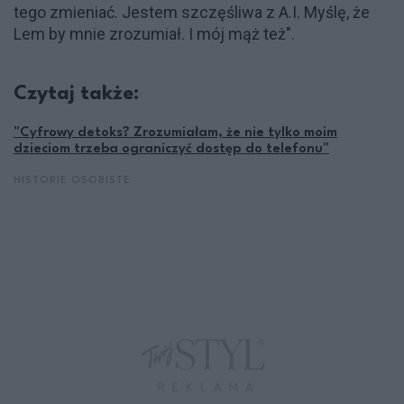
tego zmieniać. Jestem szczęśliwa z A.I. Myślę, że
Lem by mnie zrozumiał. I mój mąż też".
Czytaj także:
"Cyfrowy detoks? Zrozumiałam, że nie tylko moim
dzieciom trzeba ograniczyć dostęp do telefonu"
HISTORIE OSOBISTE