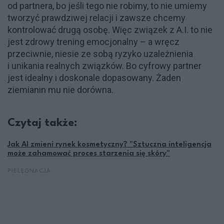
od partnera, bo jeśli tego nie robimy, to nie umiemy
tworzyć prawdziwej relacji i zawsze chcemy
kontrolować drugą osobę. Więc związek z A.I. to nie
jest zdrowy trening emocjonalny – a wręcz
przeciwnie, niesie ze sobą ryzyko uzależnienia
i unikania realnych związków. Bo cyfrowy partner
jest idealny i doskonale dopasowany. Żaden
ziemianin mu nie dorówna.
Czytaj także:
Jak AI zmieni rynek kosmetyczny? "Sztuczna inteligencja
może zahamować proces starzenia się skóry"
PIELĘGNACJA