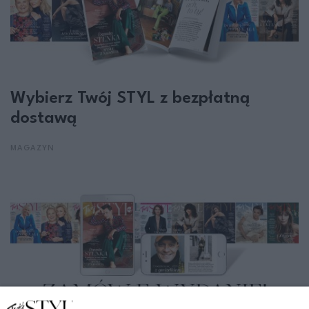
Wybierz Twój STYL z bezpłatną
dostawą
MAGAZYN