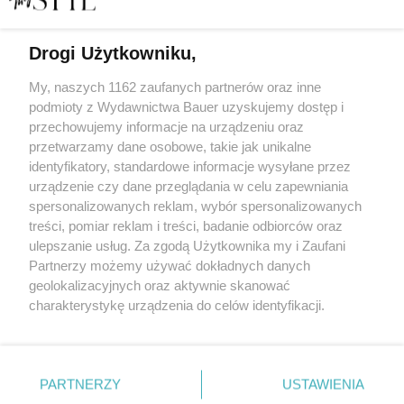
Czytaj w wersji elektronicznej
Drogi Użytkowniku,
My, naszych 1162 zaufanych partnerów oraz inne
E-WYDANIE
podmioty z Wydawnictwa Bauer uzyskujemy dostęp i
przechowujemy informacje na urządzeniu oraz
przetwarzamy dane osobowe, takie jak unikalne
identyfikatory, standardowe informacje wysyłane przez
Zamów
urządzenie czy dane przeglądania w celu zapewniania
spersonalizowanych reklam, wybór spersonalizowanych
treści, pomiar reklam i treści, badanie odbiorców oraz
ulepszanie usług. Za zgodą Użytkownika my i Zaufani
Partnerzy możemy używać dokładnych danych
geolokalizacyjnych oraz aktywnie skanować
charakterystykę urządzenia do celów identyfikacji.
Ponieważ cenimy Twoją prywatność, prosimy o zgodę na
korzystanie z tych technologii poprzez kliknięcie
KONTAKT
REKLAMA
REDAKCJA
„Akceptuję”. Zgoda jest dobrowolna i zawsze możesz ją
REGULAMIN SERWISU
POLITYKA PRYWATNOŚCI
zmienić/wycofać klikając przycisk ustawień prywatności
PARTNERZY
USTAWIENIA
MAPA SERWISU
znajdujący się w lewym dolnym rogu strony
. Niektóre