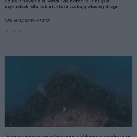
Czułe przewodniki Natalii de Barbaro. 3 książki
psycholożki dla kobiet, które szukają własnej drogi
EWA ANNA BARYŁKIEWICZ
KULTURA
Te inspirujące przewodniki napisali blogerzy i podróżnicy.