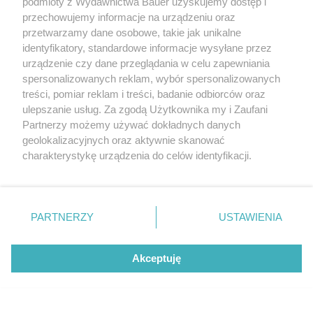
podmioty z Wydawnictwa Bauer uzyskujemy dostęp i
EWA ANNA BARYŁKIEWICZ
przechowujemy informacje na urządzeniu oraz
KULTURA
przetwarzamy dane osobowe, takie jak unikalne
identyfikatory, standardowe informacje wysyłane przez
urządzenie czy dane przeglądania w celu zapewniania
spersonalizowanych reklam, wybór spersonalizowanych
treści, pomiar reklam i treści, badanie odbiorców oraz
ulepszanie usług. Za zgodą Użytkownika my i Zaufani
Partnerzy możemy używać dokładnych danych
geolokalizacyjnych oraz aktywnie skanować
charakterystykę urządzenia do celów identyfikacji.
Ponieważ cenimy Twoją prywatność, prosimy o zgodę na
korzystanie z tych technologii poprzez kliknięcie
„Akceptuję”. Zgoda jest dobrowolna i zawsze możesz ją
zmienić/wycofać klikając przycisk ustawień prywatności
PARTNERZY
USTAWIENIA
znajdujący się w lewym dolnym rogu strony
. Niektóre
rodzaje przetwarzania danych nie wymagają zgody
Akceptuję
użytkownika, ale masz prawo sprzeciwić się takiemu
Znane pary, których biografie czyta się jednym tchem. To
przetwarzaniu. Preferencje będą miały zastosowanie tylko
prawdziwe historie o sile namiętności
na tej witrynie.
EWA ANNA BARYŁKIEWICZ