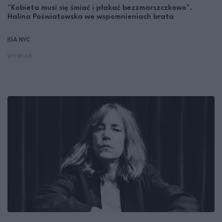
"Kobieta musi się śmiać i płakać bezzmarszczkowo".
Halina Poświatowska we wspomnieniach brata
IGA NYC
WYWIAD