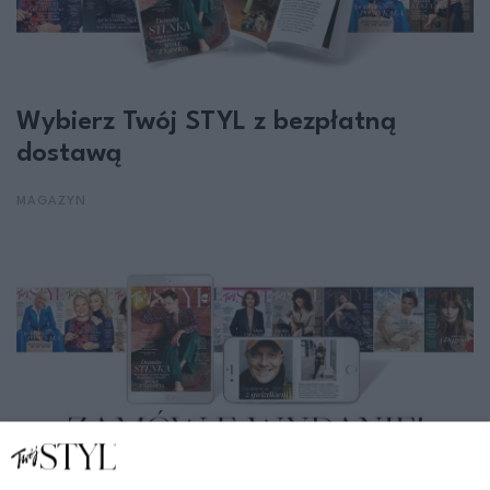
Wybierz Twój STYL z bezpłatną
dostawą
MAGAZYN