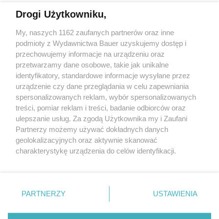
Czytaj w wersji elektronicznej
Drogi Użytkowniku,
My, naszych 1162 zaufanych partnerów oraz inne
E-WYDANIE
podmioty z Wydawnictwa Bauer uzyskujemy dostęp i
przechowujemy informacje na urządzeniu oraz
przetwarzamy dane osobowe, takie jak unikalne
identyfikatory, standardowe informacje wysyłane przez
Zamów
urządzenie czy dane przeglądania w celu zapewniania
spersonalizowanych reklam, wybór spersonalizowanych
treści, pomiar reklam i treści, badanie odbiorców oraz
ulepszanie usług. Za zgodą Użytkownika my i Zaufani
Partnerzy możemy używać dokładnych danych
geolokalizacyjnych oraz aktywnie skanować
charakterystykę urządzenia do celów identyfikacji.
Ponieważ cenimy Twoją prywatność, prosimy o zgodę na
korzystanie z tych technologii poprzez kliknięcie
KONTAKT
REKLAMA
REDAKCJA
„Akceptuję”. Zgoda jest dobrowolna i zawsze możesz ją
REGULAMIN SERWISU
POLITYKA PRYWATNOŚCI
zmienić/wycofać klikając przycisk ustawień prywatności
PARTNERZY
USTAWIENIA
MAPA SERWISU
znajdujący się w lewym dolnym rogu strony
. Niektóre
rodzaje przetwarzania danych nie wymagają zgody