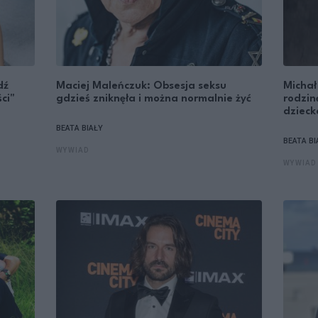
dź
Maciej Maleńczuk: Obsesja seksu
Michał
ci"
gdzieś zniknęła i można normalnie żyć
rodzin
dzieck
BEATA BIAŁY
BEATA BI
WYWIAD
WYWIAD