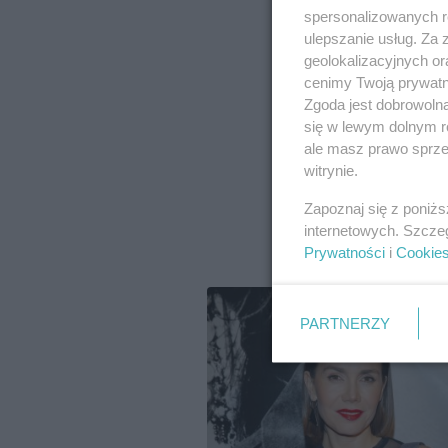
spersonalizowanych re
ulepszanie usług. Za
geolokalizacyjnych or
cenimy Twoją prywatno
Zgoda jest dobrowoln
się w lewym dolnym r
ale masz prawo sprzec
witrynie.
Zapoznaj się z poniż
internetowych. Szcze
Prywatności
i
Cookie
PARTNERZY