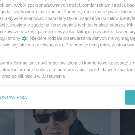
klam, wybór spersonalizowanych treści, pomiar reklam i treści, bad
 zgodą Użytkownika my i Zaufani Partnerzy możemy używać dokład
az aktywnie skanować charakterystykę urządzenia do celów identyfi
ść, prosimy o zgodę na korzystanie z tych technologii poprzez klikn
a i zawsze możesz ją zmienić/wycofać klikając przycisk ustawień pr
ogu strony
. Niektóre rodzaje przetwarzania danych nie wymagaj
iwić się takiemu przetwarzaniu. Preferencje będą miały zastosowanie
szymi informacjami, abyś mógł świadomie i komfortowo korzystać z
gółowe informacje dotyczące przetwarzania Twoich danych znajdzi
s
oraz po kliknięciu w „Ustawienia”.
USTAWIENIA