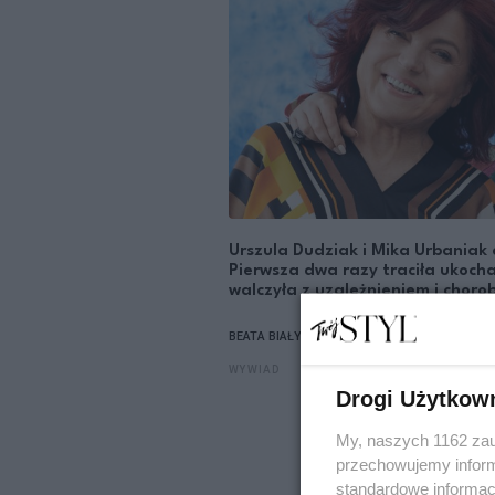
Urszula Dudziak i Mika Urbaniak 
Pierwsza dwa razy traciła ukoc
walczyła z uzależnieniem i choro
BEATA BIAŁY
WYWIAD
Drogi Użytkow
My, naszych 1162 zau
przechowujemy informa
standardowe informac