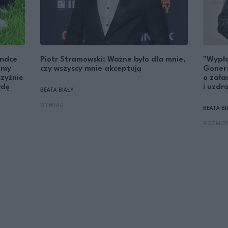
andce
Piotr Stramowski: Ważne było dla mnie,
"Wypła
śmy
czy wszyscy mnie akceptują
Goner
czyźnie
o zała
wdę
i uzdr
BEATA BIAŁY
WYWIAD
BEATA BI
ROZMO