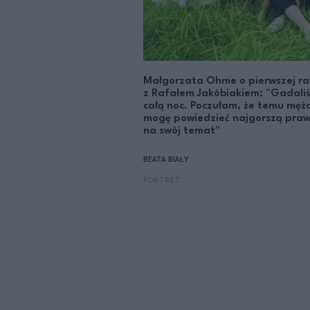
Małgorzata Ohme o pierwszej r
z Rafałem Jakóbiakiem: "Gadali
całą noc. Poczułam, że temu męż
mogę powiedzieć najgorszą pra
na swój temat"
BEATA BIAŁY
PORTRET