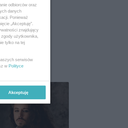
anie odbiorców oraz
nych danych
kacji. Ponieważ
ięcie „Akceptuję”.
ywatności znajdujący
ą zgody użytkownika,
 tylko na tej
 naszych serwisów
esz w
Polityce
Akceptuję