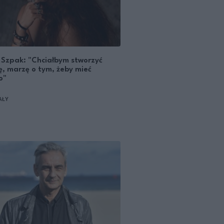
 Szpak: "Chciałbym stworzyć
ę, marzę o tym, żeby mieć
o"
AŁY