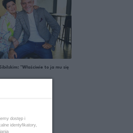
bilskim: "Właściwie to ja mu się
emy dostęp i
lne identyfikatory,
iania