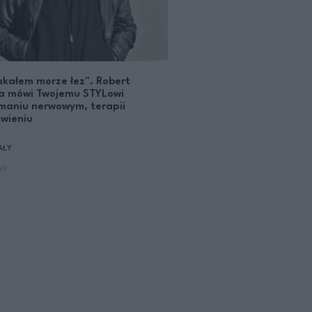
kałem morze łez". Robert
a mówi Twojemu STYLowi
maniu nerwowym, terapii
owieniu
AŁY
WY