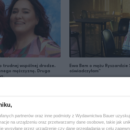
o trudnej wspólnej drodze.
Ewa Bem o mężu Ryszardzie Si
hanego mężczyznę. Druga
oświadczyłam"
bą.
BEATA BIAŁY
PARTNERZY
niku,
fanych partnerów oraz inne podmioty z Wydawnictwa Bauer uzyskuj
cje na urządzeniu oraz przetwarzamy dane osobowe, takie jak unika
je wysyłane przez urządzenie czy dane przeglądania w celu zapewn