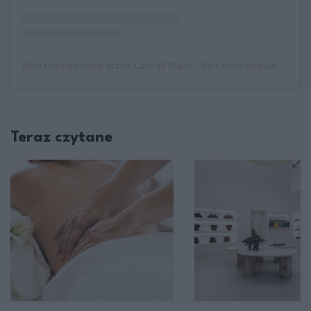
Post udostępniony przez Cała W Mące - Piekarnia (@calawmacepiekarnia)
Teraz czytane