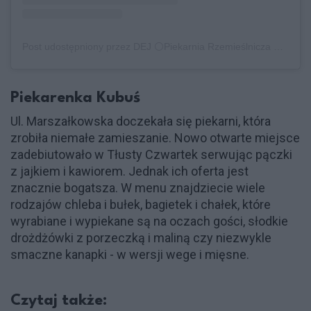
Post udostępniony przez DEJ ⚪️Piekarnia Rzemieślnicza ⚪️ Stare Bielany (@dej_piekarnia)
Piekarenka Kubuś
Ul. Marszałkowska doczekała się piekarni, która
zrobiła niemałe zamieszanie. Nowo otwarte miejsce
zadebiutowało w Tłusty Czwartek serwując pączki
z jajkiem i kawiorem. Jednak ich oferta jest
znacznie bogatsza. W menu znajdziecie wiele
rodzajów chleba i bułek, bagietek i chałek, które
wyrabiane i wypiekane są na oczach gości, słodkie
drożdżówki z porzeczką i maliną czy niezwykle
smaczne kanapki - w wersji wege i mięsne.
Czytaj także: