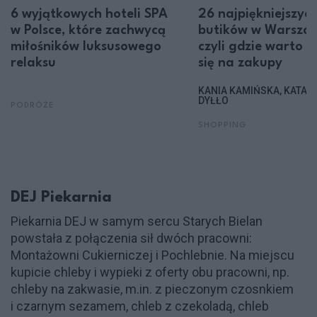
6 wyjątkowych hoteli SPA
26 najpiękniejszyc
w Polsce, które zachwycą
butików w Warszaw
miłośników luksusowego
czyli gdzie warto 
relaksu
się na zakupy
KANIA KAMIŃSKA, KATAR
DYŁŁO
PODRÓŻE
SHOPPING
DEJ Piekarnia
Piekarnia DEJ w samym sercu Starych Bielan
powstała z połączenia sił dwóch pracowni:
Montażowni Cukierniczej i Pochlebnie. Na miejscu
kupicie chleby i wypieki z oferty obu pracowni, np.
chleby na zakwasie, m.in. z pieczonym czosnkiem
i czarnym sezamem, chleb z czekoladą, chleb