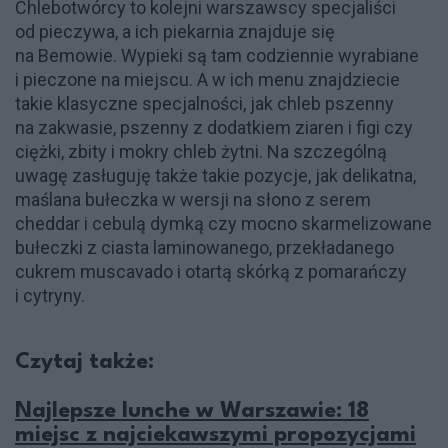
Chlebotwórcy to kolejni warszawscy specjaliści
od pieczywa, a ich piekarnia znajduje się
na Bemowie. Wypieki są tam codziennie wyrabiane
i pieczone na miejscu. A w ich menu znajdziecie
takie klasyczne specjalności, jak chleb pszenny
na zakwasie, pszenny z dodatkiem ziaren i figi czy
ciężki, zbity i mokry chleb żytni. Na szczególną
uwagę zasługuję także takie pozycje, jak delikatna,
maślana bułeczka w wersji na słono z serem
cheddar i cebulą dymką czy mocno skarmelizowane
bułeczki z ciasta laminowanego, przekładanego
cukrem muscavado i otartą skórką z pomarańczy
i cytryny.
Czytaj także:
Najlepsze lunche w Warszawie: 18
miejsc z najciekawszymi propozycjami