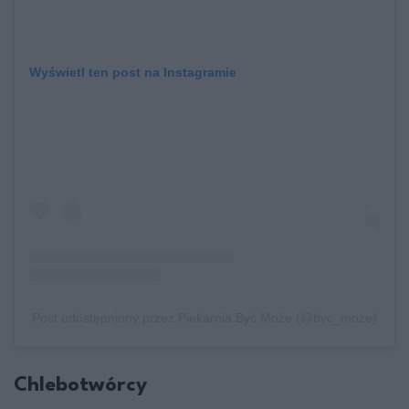
Wyświetl ten post na Instagramie
Post udostępniony przez Piekarnia Być Może (@byc_moze)
Chlebotwórcy