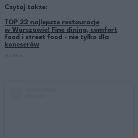
Czytaj także:
TOP 22 najlepsze restauracje
w Warszawie! Fine dining, comfort
food i street food - nie tylko dla
koneserów
KUCHNIA