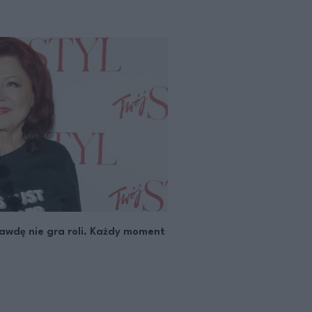
awdę nie gra roli. Każdy moment