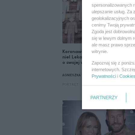
spersonalizowanych re
ulepszanie usług. Za
geolokalizacyjnych or
cenimy Twoją prywatno
Zgoda jest dobrowoln
się w lewym dolnym r
ale masz prawo sprzec
witrynie.
Koronawirus to fikcja? One wiedz
nie! Lekarka i pielęgniarka mówi
Zapoznaj się z poniż
o swojej walce z pandemią.
internetowych. Szcze
AGNIESZKA LITOROWICZ-SIEGERT
Prywatności
i
Cookie
PORTRET
PARTNERZY