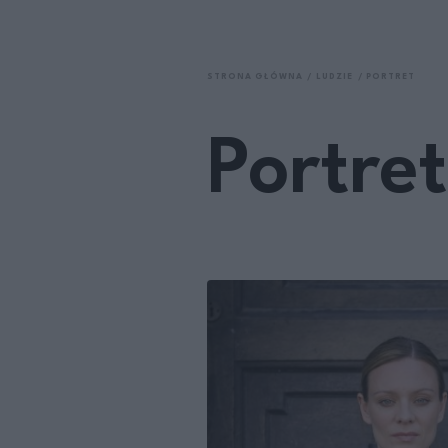
STRONA GŁÓWNA
LUDZIE
PORTRET
Portret