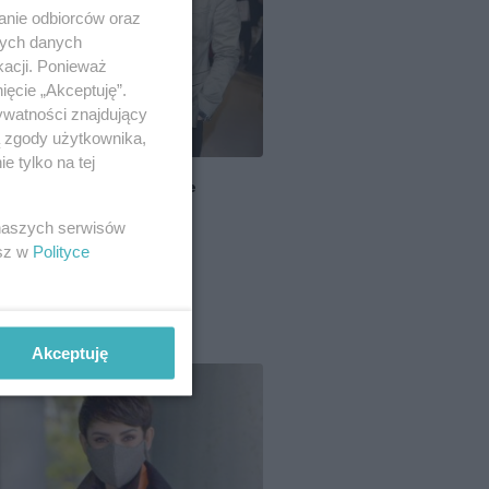
anie odbiorców oraz
nych danych
kacji. Ponieważ
ięcie „Akceptuję”.
ywatności znajdujący
ą zgody użytkownika,
 tylko na tej
a Kurdej-Szatan planuje
rowadzkę
 naszych serwisów
esz w
Polityce
T
Akceptuję