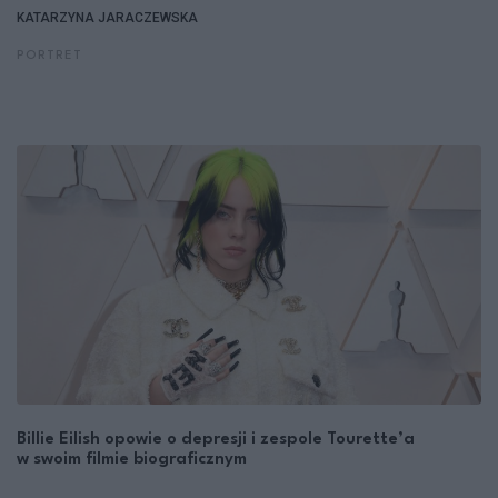
KATARZYNA JARACZEWSKA
PORTRET
Billie Eilish opowie o depresji i zespole Tourette’a
w swoim filmie biograficznym