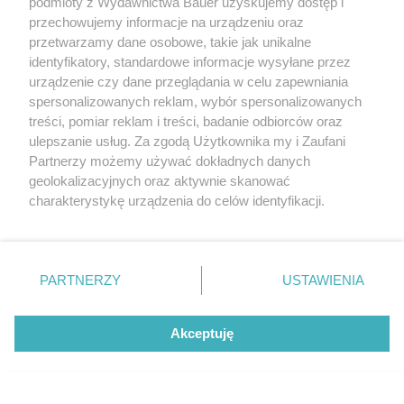
podmioty z Wydawnictwa Bauer uzyskujemy dostęp i
przechowujemy informacje na urządzeniu oraz
przetwarzamy dane osobowe, takie jak unikalne
identyfikatory, standardowe informacje wysyłane przez
urządzenie czy dane przeglądania w celu zapewniania
spersonalizowanych reklam, wybór spersonalizowanych
treści, pomiar reklam i treści, badanie odbiorców oraz
ulepszanie usług. Za zgodą Użytkownika my i Zaufani
Partnerzy możemy używać dokładnych danych
geolokalizacyjnych oraz aktywnie skanować
charakterystykę urządzenia do celów identyfikacji.
Ponieważ cenimy Twoją prywatność, prosimy o zgodę na
korzystanie z tych technologii poprzez kliknięcie
„Akceptuję”. Zgoda jest dobrowolna i zawsze możesz ją
zmienić/wycofać klikając przycisk ustawień prywatności
PARTNERZY
USTAWIENIA
znajdujący się w lewym dolnym rogu strony
. Niektóre
Aktualne wydanie magazynu Twój
rodzaje przetwarzania danych nie wymagają zgody
Akceptuję
STYL
użytkownika, ale masz prawo sprzeciwić się takiemu
przetwarzaniu. Preferencje będą miały zastosowanie tylko
na tej witrynie.
MAGAZYN