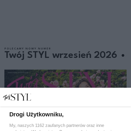
POLECAMY NOWY NUMER
Twój STYL wrzesień 2026
Drogi Użytkowniku,
My, naszych 1162 zaufanych partnerów oraz inne