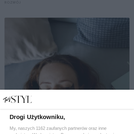
ROZWÓJ
Drogi Użytkowniku,
My, naszych 1162 zaufanych partnerów oraz inne