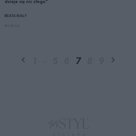
dzieje się nic złego”
BEATA BIAŁY
WYWIAD
1
5
6
7
8
9
...