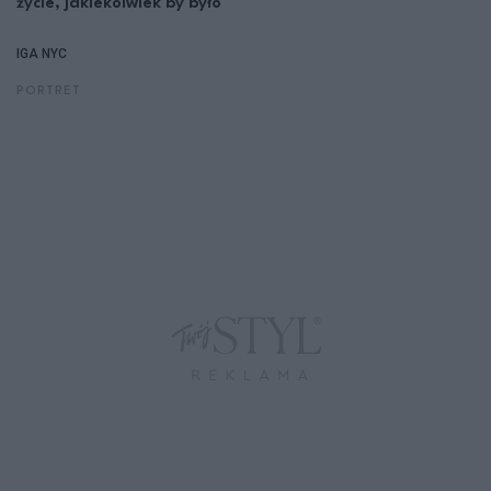
życie, jakiekolwiek by było"
IGA NYC
PORTRET