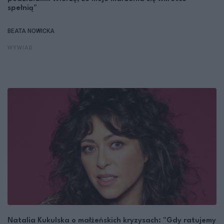
spełnią"
BEATA NOWICKA
WYWIAD
Natalia Kukulska o małżeńskich kryzysach: "Gdy ratujemy