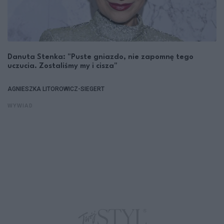
Danuta Stenka: "Puste gniazdo, nie zapomnę tego
uczucia. Zostaliśmy my i cisza"
AGNIESZKA LITOROWICZ-SIEGERT
WYWIAD