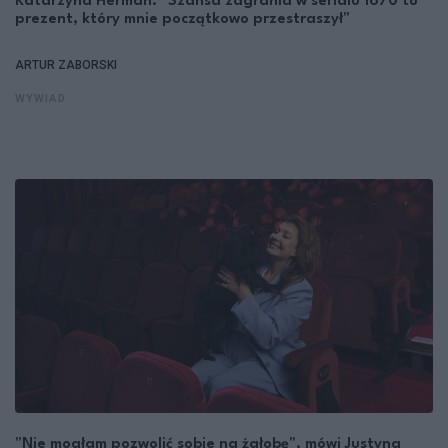
Katarzyna Herman: "Szansa zagrania w serialu 1670 to
prezent, który mnie początkowo przestraszył"
ARTUR ZABORSKI
WYWIAD
"Nie mogłam pozwolić sobie na żałobę", mówi Justyna