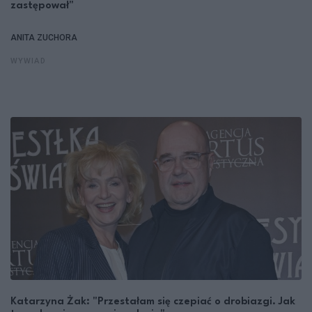
zastępował"
ANITA ZUCHORA
WYWIAD
Katarzyna Żak: "Przestałam się czepiać o drobiazgi. Jak