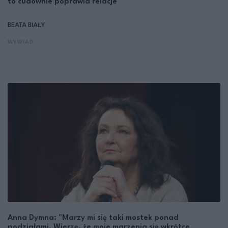
to cudownie poprawia relacje"
BEATA BIAŁY
WYWIAD
Anna Dymna: "Marzy mi się taki mostek ponad
podziałami. Wierzę, że moje marzenia się wkrótce