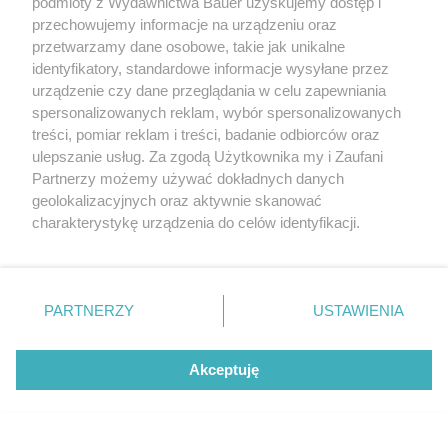
podmioty z Wydawnictwa Bauer uzyskujemy dostęp i
przechowujemy informacje na urządzeniu oraz
przetwarzamy dane osobowe, takie jak unikalne
identyfikatory, standardowe informacje wysyłane przez
urządzenie czy dane przeglądania w celu zapewniania
spersonalizowanych reklam, wybór spersonalizowanych
treści, pomiar reklam i treści, badanie odbiorców oraz
Zmęczeni nadmiarem mamy nowy sposób
ulepszanie usług. Za zgodą Użytkownika my i Zaufani
na przebodźcowanie. Psycholog o POMO
Partnerzy możemy używać dokładnych danych
geolokalizacyjnych oraz aktywnie skanować
ROZWÓJ
charakterystykę urządzenia do celów identyfikacji.
Ponieważ cenimy Twoją prywatność, prosimy o zgodę na
korzystanie z tych technologii poprzez kliknięcie
„Akceptuję”. Zgoda jest dobrowolna i zawsze możesz ją
zmienić/wycofać klikając przycisk ustawień prywatności
PARTNERZY
USTAWIENIA
znajdujący się w lewym dolnym rogu strony
. Niektóre
rodzaje przetwarzania danych nie wymagają zgody
Akceptuję
użytkownika, ale masz prawo sprzeciwić się takiemu
przetwarzaniu. Preferencje będą miały zastosowanie tylko
KONTAKT
REKLAMA
REDAKCJA
na tej witrynie.
REGULAMIN SERWISU
POLITYKA PRYWATNOŚCI