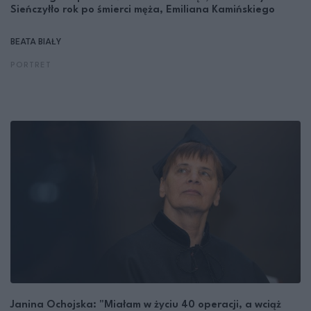
Sieńczyłło rok po śmierci męża, Emiliana Kamińskiego
BEATA BIAŁY
PORTRET
Janina Ochojska: "Miałam w życiu 40 operacji, a wciąż