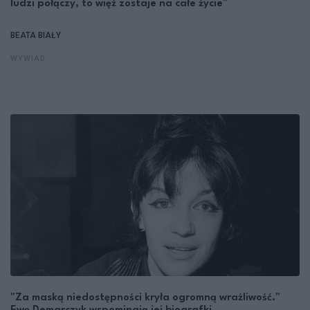
ludzi połączy, to więź zostaje na całe życie"
BEATA BIAŁY
WYWIAD
"Za maską niedostępności kryła ogromną wrażliwość."