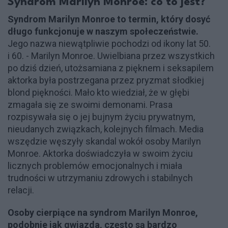
Syndrom Marilyn Monroe: co to jest?
Syndrom Marilyn Monroe to termin, który dosyć
długo funkcjonuje w naszym społeczeństwie.
Jego nazwa niewątpliwie pochodzi od ikony lat 50.
i 60. - Marilyn Monroe. Uwielbiana przez wszystkich
po dziś dzień, utożsamiana z pięknem i seksapilem
aktorka była postrzegana przez pryzmat słodkiej
blond piękności. Mało kto wiedział, że w głębi
zmagała się ze swoimi demonami. Prasa
rozpisywała się o jej bujnym życiu prywatnym,
nieudanych związkach, kolejnych filmach. Media
wszędzie węszyły skandal wokół osoby Marilyn
Monroe. Aktorka doświadczyła w swoim życiu
licznych problemów emocjonalnych i miała
trudności w utrzymaniu zdrowych i stabilnych
relacji.
Osoby cierpiące na syndrom Marilyn Monroe,
podobnie jak gwiazda, często są bardzo