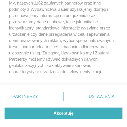
i lżej iść przez życie
My, naszych 1162 zaufanych partnerów oraz inne
podmioty z Wydawnictwa Bauer uzyskujemy dostęp i
przechowujemy informacje na urządzeniu oraz
JULIA ZAKRZEWSKA
przetwarzamy dane osobowe, takie jak unikalne
POZNAJ SIEBIE
identyfikatory, standardowe informacje wysyłane przez
urządzenie czy dane przeglądania w celu zapewniania
spersonalizowanych reklam, wybór spersonalizowanych
treści, pomiar reklam i treści, badanie odbiorców oraz
ulepszanie usług. Za zgodą Użytkownika my i Zaufani
Partnerzy możemy używać dokładnych danych
geolokalizacyjnych oraz aktywnie skanować
charakterystykę urządzenia do celów identyfikacji.
Ponieważ cenimy Twoją prywatność, prosimy o zgodę na
korzystanie z tych technologii poprzez kliknięcie
KONTAKT
REKLAMA
REDAKCJA
„Akceptuję”. Zgoda jest dobrowolna i zawsze możesz ją
REGULAMIN SERWISU
POLITYKA PRYWATNOŚCI
zmienić/wycofać klikając przycisk ustawień prywatności
PARTNERZY
USTAWIENIA
MAPA SERWISU
znajdujący się w lewym dolnym rogu strony
. Niektóre
rodzaje przetwarzania danych nie wymagają zgody
Akceptuję
użytkownika, ale masz prawo sprzeciwić się takiemu
5 rzeczy, których narcyz oczekuje od
przetwarzaniu. Preferencje będą miały zastosowanie tylko
innych, ale sam rzadko daje je w zamian