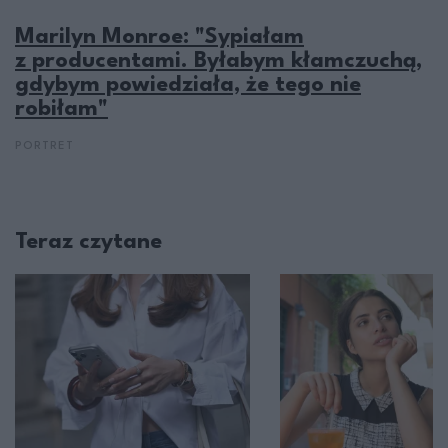
Marilyn Monroe: "Sypiałam
z producentami. Byłabym kłamczuchą,
gdybym powiedziała, że tego nie
robiłam"
PORTRET
Teraz czytane