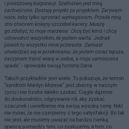
i prestiżowej korporacji. Szefostwo jest mną
zachwycone. Dostaję projekt za projektem. Zarywam
noce, żeby tylko sprostać wymaganiom. Przede mną
stoi otworem kolejny szczebel kariery. Muszę
go zdobyć, to moje marzenie. Chcę być kimś i chcę
udowodnić wszystkim, ile jestem warta. Jednak
powoli to wszystko mnie przerasta. Zamiast
utwierdzać się w przekonaniu, że jestem coraz lepsza,
zaczynam tracić wiarę w siebie, a moja samoocena
spada"
- opowiada swoją historię Daria.
Takich przykładów jest wiele. To pokazuje, że termin
"syndrom Marilyn Monroe" jest obecny w naszym
życiu i nie trzeba daleko szukać. Ciągłe dążenie
do doskonałości, odgrywanie ról, aby zyskać
szacunek i uwielbienie ma swoją wysoką cenę. Nikt
nie mówi, że nie czerpiemy z tego satysfakcji. Bo tak
nie jest, ale musimy uważać na bardzo cienką
granicę pomiędzy tym, co zyskujemy, a tym, co