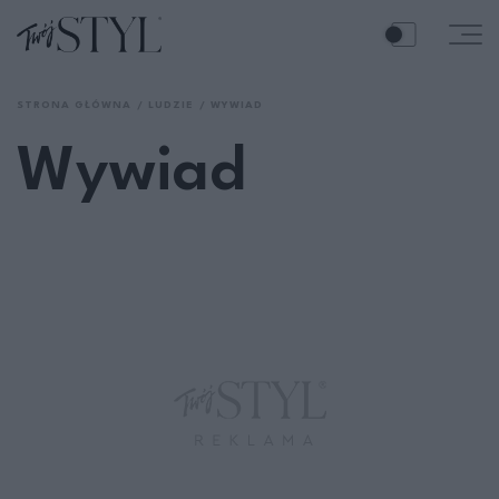
STRONA GŁÓWNA
LUDZIE
WYWIAD
Wywiad