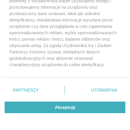
podmioty z Wydawnictwa Bauer uzyskujemy dostęp i
przechowujemy informacje na urządzeniu oraz
przetwarzamy dane osobowe, takie jak unikalne
identyfikatory, standardowe informacje wysyłane przez
urządzenie czy dane przeglądania w celu zapewniania
spersonalizowanych reklam, wybór spersonalizowanych
treści, pomiar reklam i treści, badanie odbiorców oraz
ulepszanie usług. Za zgodą Użytkownika my i Zaufani
Partnerzy możemy używać dokładnych danych
geolokalizacyjnych oraz aktywnie skanować
charakterystykę urządzenia do celów identyfikacji.
Ponieważ cenimy Twoją prywatność, prosimy o zgodę na
korzystanie z tych technologii poprzez kliknięcie
„Akceptuję”. Zgoda jest dobrowolna i zawsze możesz ją
zmienić/wycofać klikając przycisk ustawień prywatności
PARTNERZY
USTAWIENIA
znajdujący się w lewym dolnym rogu strony
. Niektóre
rodzaje przetwarzania danych nie wymagają zgody
Akceptuję
użytkownika, ale masz prawo sprzeciwić się takiemu
przetwarzaniu. Preferencje będą miały zastosowanie tylko
POLECAMY NOWY NUMER
Twój STYL wrzesień 2026
na tej witrynie.