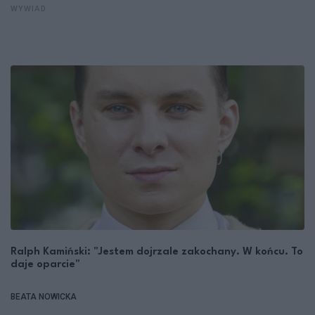
WYWIAD
Ralph Kamiński: "Jestem dojrzale zakochany. W końcu. To
daje oparcie"
BEATA NOWICKA