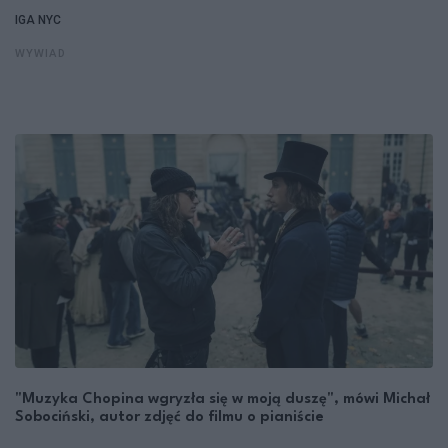
IGA NYC
WYWIAD
"Muzyka Chopina wgryzła się w moją duszę", mówi Michał
Sobociński, autor zdjęć do filmu o pianiście