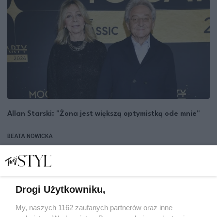
Allan Starski: "Żona jest większą optymistką ode mnie"
BEATA NOWICKA
WYWIAD
Drogi Użytkowniku,
1
2
3
4
5
22
...
My, naszych 1162 zaufanych partnerów oraz inne